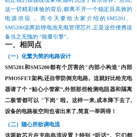
机让我们摆脱线缆束缚,随时沉浸于音乐世界。然而,
这一切精彩体验的背后,都离不开一个稳定且高效的
电源供应 。而今天要给大家介绍的SM5201、
SM5200这两款锂电池充电管理芯片,正是这些便携设
备当之无愧的 “能量引擎”。
一、
相同点
（一）化繁为简的电路设计
SM5201
和SM5200都有个厉害的"内部小构造"内部
PMOSFET架构,还自带防倒充电路。这就好比给充电
器请了个 “贴心小管家”,外部那些检测电阻器和隔离
二极管都可以 "下岗" 啦。这样一来,成本降下去了,
设备的电路板空间也省出来了,简直一举两得！
（二）随心所欲调电流
这两款芯片在充电电流设置上特别
“听话”。它们都