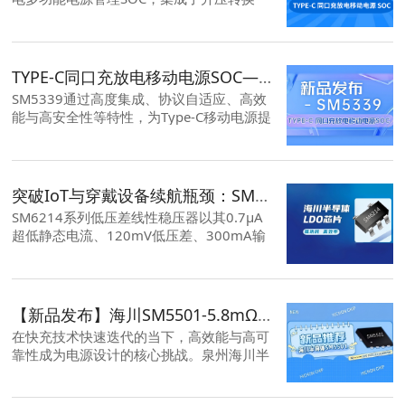
器、锂电池充电管理以及电池电量指示功
能。2.4A同步升压转换，2.4A同步开关充
电，效率92%。
TYPE-C同口充放电移动电源SOC—SM5339 新品来袭！
SM5339通过高度集成、协议自适应、高效
能与高安全性等特性，为Type-C移动电源提
供了一站式解决方案。其单芯片架构显著降
低系统复杂度与成本，适用于各类便携电
源、共享充电设备及创新型储能产品，有望
成为推动Type-C能源管理生态发展的重要引
突破IoT与穿戴设备续航瓶颈：SM6214 LDO，以0.7μA超低静态电流，实现更优解
擎。
SM6214系列低压差线性稳压器以其0.7μA
超低静态电流、120mV低压差、300mA输
出电流、多重电路保护以及多样的封装形
式，为IoT与穿戴设备提供了续航与性能的
更优解。
【新品发布】海川SM5501-5.8mΩ超低内阻MOSFET赋能50A大电流快充设计
在快充技术快速迭代的当下，高效能与高可
靠性成为电源设计的核心挑战。泉州海川半
导体推出的SM5501 30V N沟道功率
MOSFET，以5.8mΩ超低导通电阻、50A最