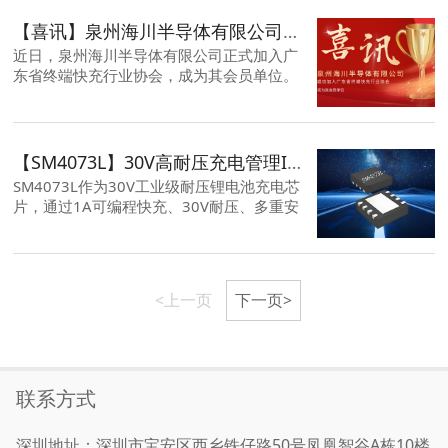
大电流承载能力及6.2℃/W结壳热阻的卓越
性能，为快充行业提供了极具竞争力的高性
【喜讯】泉州海川半导体有限公司加入广东省终端快充行业协会
能解决方案。
近日，泉州海川半导体有限公司正式加入广
东省终端快充行业协会，成为其会员单位。
作为一家专注于数模混合芯片设计的高新技
术企业，泉州海川半导体的加入将为终端快
充行业注入强劲的芯片级技术支撑，推动快
充协议标准化与产品创新，助力行业生态构
【SM4073L】30V高耐压充电管理IC，赋能高压场景的工业级解决方案
建与高质量发展。
SM4073L作为30V工业级耐压锂电池充电芯
片，通过1A可编程快充、30V耐压、多重安
全保护机制及简化高压场景设计，解决工业
24V系统浪涌、车载12V抛负载及快充高压
输入三大痛点，成为高压电源管理市场的高
可靠性解决方案。
<上一页
下一页>
联系方式
深圳地址：深圳市宝安区西乡铁仔路50号凤凰智谷A栋10楼