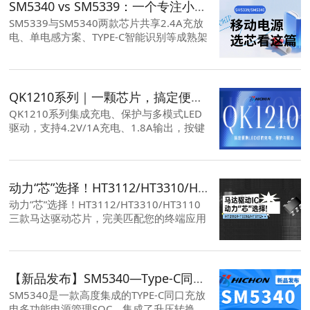
SM5340 vs SM5339：一个专注小炫酷，一个主打省稳快，移动电源选芯看这篇
SM5339与SM5340两款芯片共享2.4A充放
电、单电感方案、TYPE-C智能识别等成熟架
构。应用 要盖移动电源、TWS二合一、智能
门锁后备电源、便携风扇等带电池设备。
QK1210系列｜一颗芯片，搞定便携LED灯的充电、保护与驱动
QK1210系列集成充电、保护与多模式LED
驱动，支持4.2V/1A充电、1.8A输出，按键
切换常亮/爆闪/SOS自动降电流延长续航，
内置过温保护，ESOP8封装，适用于手提
灯、头灯等。
动力“芯”选择！HT3112/HT3310/HT3110 三款马达驱动芯片，完美匹配您的终端应用
动力”芯”选择！HT3112/HT3310/HT3110
三款马达驱动芯片，完美匹配您的终端应用
在智能家居从“功能机”迈向“体验机”的时代，
海川马达驱动HT系列芯片通过其强劲的动
力，智慧的控制和安心的守护，为开发者提
供了打造差异化高端体验的底层支撑。
【新品发布】SM5340—Type-C同口充放电黑科技！
SM5340是一款高度集成的TYPE-C同口充放
电多功能电源管理SOC，集成了升压转换