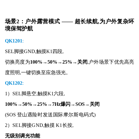
场景2：户外露营模式 —— 超长续航,为户外复杂环
境保驾护航
QK1201
:
SEL脚接GND,
触摸K1
四段
,
切换亮度为
100%→50%→25%→关闭
,户外场景下优先高亮
度照明,一键切换至应急强光。
QK1202
:
1）SEL脚悬空,
触摸K1六段,
100%
→
50%
→
25%
→
7Hz爆闪
→
SOS
→
关闭
(
SOS
登山遇险时发送国际摩尔斯电码
式)
2）SEL脚接GND,触摸 K1长按,
无级别调光功能