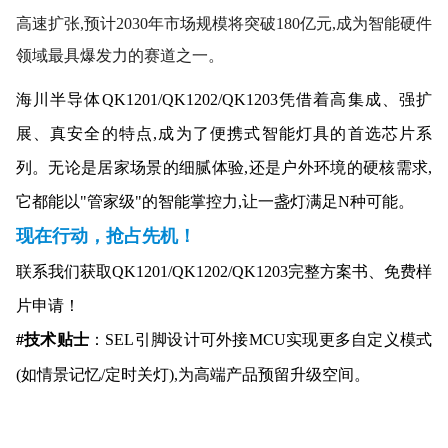
高速扩张,预计2030年市场规模将突破180亿元,成为智能硬件
领域最具爆发力的赛道之一。
海川半导体QK1201/QK1202/QK1203凭借着高集成、强扩
展、真安全的特点,成为了便携式智能灯具的首选芯片系
列。无论是居家场景的细腻体验,还是户外环境的硬核需求,
它都能以"管家级"的智能掌控力,让一盏灯满足N种可能。
现在行动，抢占先机！
联系我们获取
QK1201/QK1202/QK1203
完整方案书、免费样
片申请！
#技术贴士
：SEL引脚设计可外接MCU实现更多自定义模式
(如情景记忆/定时关灯),为高端产品预留升级空间。