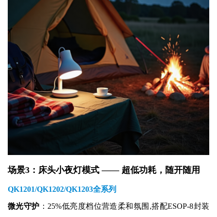
场景3：床头小夜灯模式 —— 超低功耗，随开随用
QK1201/QK1202/QK1203全系列
微光守护
：25%低亮度档位营造柔和氛围,搭配ESOP-8封装