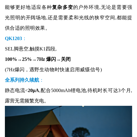
能够更好地适应各种
复杂多变
的户外环境,无论是需要强
光照明的开阔场地,还是需要柔和光线的狭窄空间,都能提
供合适的照明效果。
QK1203
：
SEL脚悬空,触摸K1四段,
100%
→
25%
→
7Hz 爆闪
→
关闭
(7Hz爆闪，
遇野生动物时快速启用威慑信号)
全系列持久续航
：
静态电流<
20μA
,配合5000mAh锂电池,待机时长可达3个月,
露营无需频繁充电。