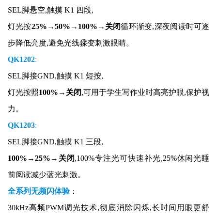
SEL脚悬空,触摸 K1 四段,
灯光按
25%→50%→100%→关闭
循环渐变,深夜阅读时可逐
步降低亮度,避免光线骤变刺激眼睛。
QK1202
:
SEL脚接GND,触摸 K1 短按,
灯光按照
100%→关闭
,可用于学生写作业时
高亮护眼
,保护视
力。
QK1203
:
SEL脚接GND,触摸 K1 三段,
100%→
25%
→
关闭
,100%专注光可快速补光,25%休闲光睡
前阅读减少蓝光刺激。
全系列无频闪体验
：
30kHz高频PWM调光技术,彻底消除闪烁,长时间用眼更舒