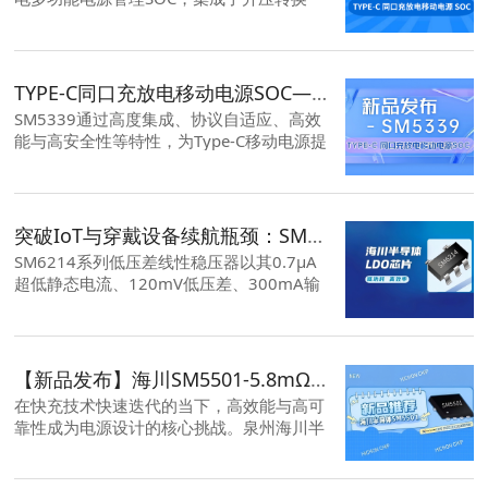
器、锂电池充电管理以及电池电量指示功
能。2.4A同步升压转换，2.4A同步开关充
电，效率92%。
TYPE-C同口充放电移动电源SOC—SM5339 新品来袭！
SM5339通过高度集成、协议自适应、高效
能与高安全性等特性，为Type-C移动电源提
供了一站式解决方案。其单芯片架构显著降
低系统复杂度与成本，适用于各类便携电
源、共享充电设备及创新型储能产品，有望
成为推动Type-C能源管理生态发展的重要引
突破IoT与穿戴设备续航瓶颈：SM6214 LDO，以0.7μA超低静态电流，实现更优解
擎。
SM6214系列低压差线性稳压器以其0.7μA
超低静态电流、120mV低压差、300mA输
出电流、多重电路保护以及多样的封装形
式，为IoT与穿戴设备提供了续航与性能的
更优解。
【新品发布】海川SM5501-5.8mΩ超低内阻MOSFET赋能50A大电流快充设计
在快充技术快速迭代的当下，高效能与高可
靠性成为电源设计的核心挑战。泉州海川半
导体推出的SM5501 30V N沟道功率
MOSFET，以5.8mΩ超低导通电阻、50A最