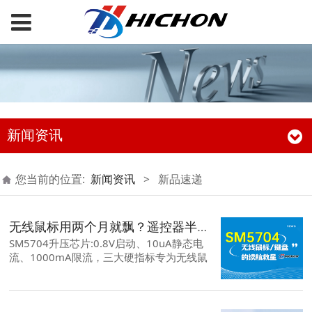
新闻资讯
您当前的位置:
新闻资讯
>
新品速递
无线鼠标用两个月就飘？遥控器半年换一次电池？SM5704三个硬指标一次搞定
SM5704升压芯片:0.8V启动、10uA静态电
流、1000mA限流，三大硬指标专为无线鼠
标/键盘等干电池设备打造，续航约提升15%