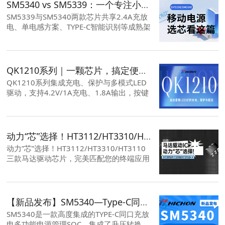
SM5340 vs SM5339：一个专注小炫酷，一个主打省稳快，移动电源选芯看这篇
SM5339与SM5340两款芯片共享2.4A充放
电、单电感方案、TYPE-C智能识别等成熟架
构。应用 要盖移动电源、TWS二合一、智能
门锁后备电源、便携风扇等带电池设备。
QK1210系列｜一颗芯片，搞定便携LED灯的充电、保护与驱动
QK1210系列集成充电、保护与多模式LED
驱动，支持4.2V/1A充电、1.8A输出，按键
切换常亮/爆闪/SOS自动降电流延长续航，
内置过温保护，ESOP8封装，适用于手提
灯、头灯等。
动力“芯”选择！HT3112/HT3310/HT3110 三款马达驱动芯片，完美匹配您的终端应用
动力”芯”选择！HT3112/HT3310/HT3110
三款马达驱动芯片，完美匹配您的终端应用
在智能家居从“功能机”迈向“体验机”的时代，
海川马达驱动HT系列芯片通过其强劲的动
力，智慧的控制和安心的守护，为开发者提
供了打造差异化高端体验的底层支撑。
【新品发布】SM5340—Type-C同口充放电黑科技！
SM5340是一款高度集成的TYPE-C同口充放
电多功能电源管理SOC，集成了升压转换