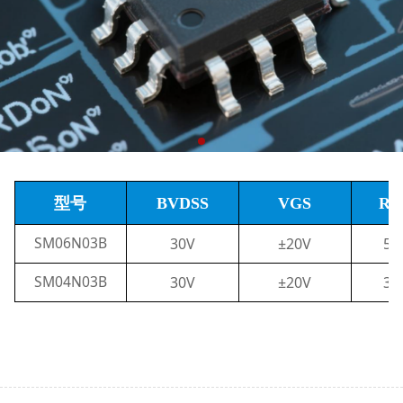
型号
BVDSS
VGS
RD
SM06N03B
30V
±20V
5.
SM04N03B
30V
±20V
3.