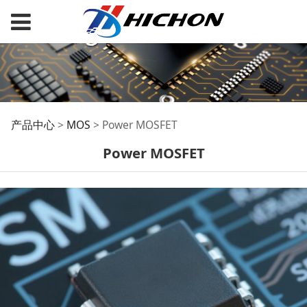
Power MOSFET
产品中心
>
MOS
>
Power MOSFET
Power MOSFET